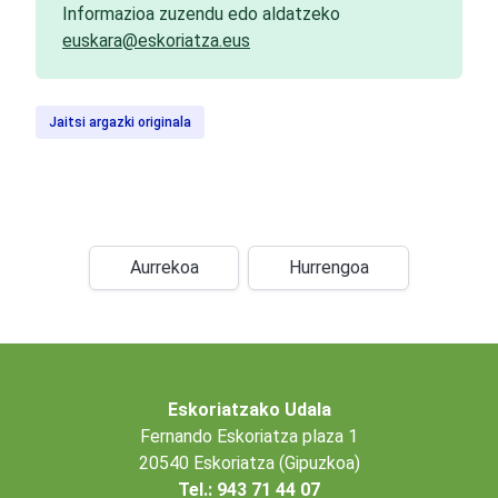
Informazioa zuzendu edo aldatzeko
euskara@eskoriatza.eus
Jaitsi argazki originala
Aurrekoa
Hurrengoa
Eskoriatzako Udala
Fernando Eskoriatza plaza 1
20540 Eskoriatza (Gipuzkoa)
Tel.: 943 71 44 07