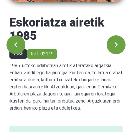
Eskoriatza airetik
1985
1985
Ref: 02119
1985. urteko udaberrian airetik ateratako argazkia.
Erdian, Zaldibegoitia jauregia ikusten da, teilatua erabat
eraitsita duela, kultur etxe izateko birgaitze lanak
egiten hasi aurretik. Atzealdean, gaur egun Gernikako
Arbolaren plaza dagoen tokian, jauregiaren lorategia
ikusten da, garai hartan pribatua zena. Argazkiaren erdi-
erdian, herriko plaza eta udaletxea.