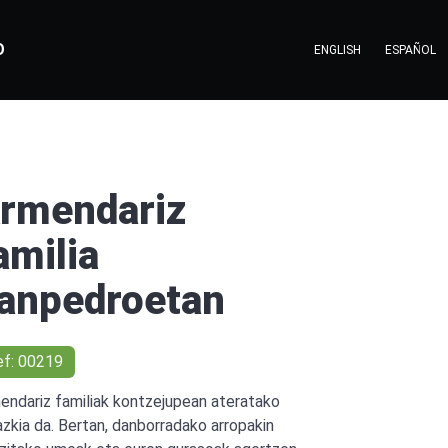
O
ENGLISH
ESPAÑOL
rmendariz
amilia
anpedroetan
ef: 00219
endariz familiak kontzejupean ateratako
azkia da. Bertan, danborradako arropakin