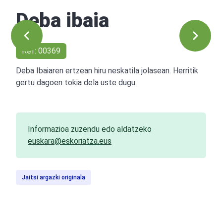
Deba ibaia
Ref: 00369
Deba Ibaiaren ertzean hiru neskatila jolasean. Herritik
gertu dagoen tokia dela uste dugu.
Informazioa zuzendu edo aldatzeko
euskara@eskoriatza.eus
Jaitsi argazki originala