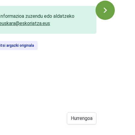
Informazioa zuzendu edo aldatzeko
euskara@eskoriatza.eus
itsi argazki originala
Hurrengoa