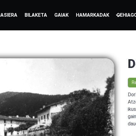
ASIERA
BILAKETA
GAIAK
HAMARKADAK
GEHIAG
D
R
Dor
Atz
iku
gai
dau