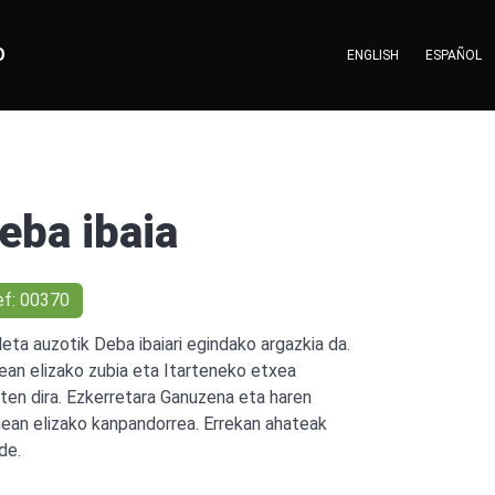
O
ENGLISH
ESPAÑOL
eba ibaia
ef: 00370
leta auzotik Deba ibaiari egindako argazkia da.
ean elizako zubia eta Itarteneko etxea
sten dira. Ezkerretara Ganuzena eta haren
nean elizako kanpandorrea. Errekan ahateak
de.