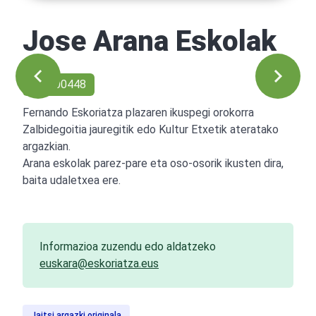
Jose Arana Eskolak
Ref: 00448
Fernando Eskoriatza plazaren ikuspegi orokorra
Zalbidegoitia jauregitik edo Kultur Etxetik ateratako
argazkian.
Arana eskolak parez-pare eta oso-osorik ikusten dira,
baita udaletxea ere.
Informazioa zuzendu edo aldatzeko
euskara@eskoriatza.eus
Jaitsi argazki originala