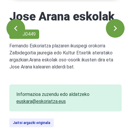
Jose Arana eskolak
Ref: 00449
Fernando Eskoriatza plazaren ikuspegi orokorra
Zalbidegoitia jauregia edo Kultur Etxetik ateratako
argazkian.Arana eskolak oso-osorik ikusten dira eta
Jose Arana kalearen alderdi bat.
Informazioa zuzendu edo aldatzeko
euskara@eskoriatza.eus
Jaitsi argazki originala