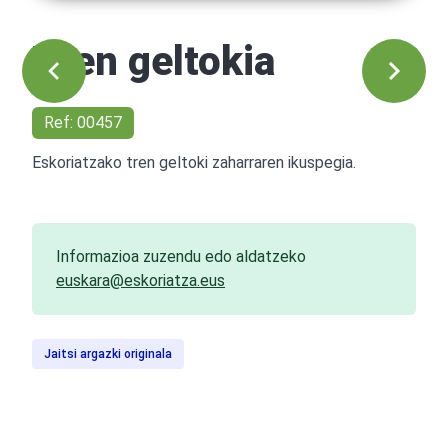
Tren geltokia
Ref: 00457
Eskoriatzako tren geltoki zaharraren ikuspegia.
Informazioa zuzendu edo aldatzeko
euskara@eskoriatza.eus
Jaitsi argazki originala