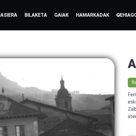
ASIERA
BILAKETA
GAIAK
HAMARKADAK
GEHIAG
A
R
Fer
esk
Zal
ate