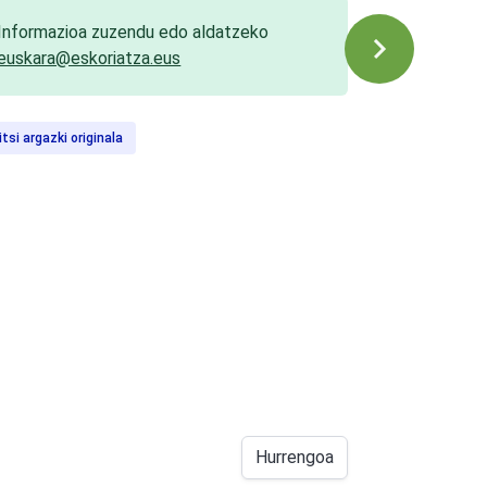
Informazioa zuzendu edo aldatzeko
euskara@eskoriatza.eus
itsi argazki originala
Hurrengoa