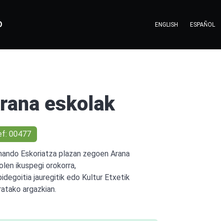
O
ENGLISH
ESPAÑOL
rana eskolak
ef: 00477
nando Eskoriatza plazan zegoen Arana
olen ikuspegi orokorra,
bidegoitia jauregitik edo Kultur Etxetik
ratako argazkian.