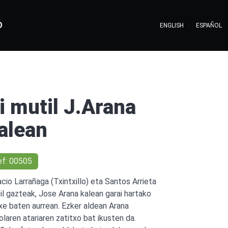
O
ENGLISH
ESPAÑOL
i mutil J.Arana
alean
ef: 00505
acio Larrañaga (Txintxillo) eta Santos Arrieta
il gazteak, Jose Arana kalean garai hartako
xe baten aurrean. Ezker aldean Arana
olaren atariaren zatitxo bat ikusten da.