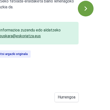
5eko fatxada-eraldaketa baino lehenagoko
azkia da.
Informazioa zuzendu edo aldatzeko
euskara@eskoriatza.eus
itsi argazki originala
Hurrengoa