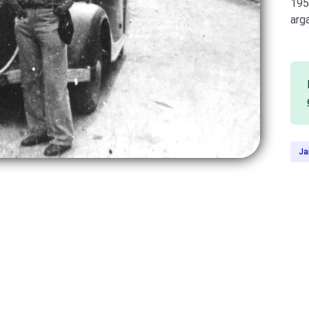
195
arg
Ja