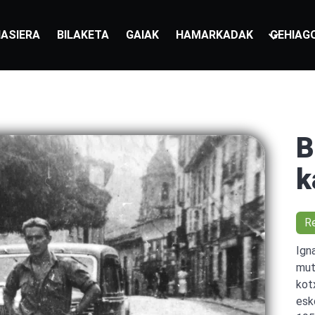
ASIERA
BILAKETA
GAIAK
HAMARKADAK
GEHIAG
B
k
R
Ign
mut
kot
esk