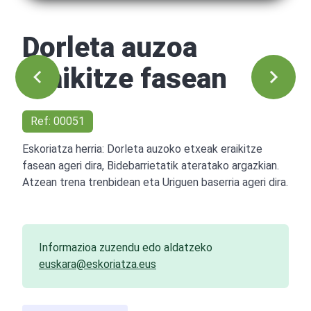
Dorleta auzoa
eraikitze fasean
Ref: 00051
Eskoriatza herria: Dorleta auzoko etxeak eraikitze
fasean ageri dira, Bidebarrietatik ateratako argazkian.
Atzean trena trenbidean eta Uriguen baserria ageri dira.
Informazioa zuzendu edo aldatzeko
euskara@eskoriatza.eus