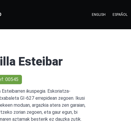
O
ENGLISH
ESPAÑOL
illa Esteibar
ef: 00545
la Esteibarren ikuspegia. Eskoriatza-
txabaleta GI-627 errepidean zegoen. Ikusi
tekeen moduan, argazkia atera zen garaian,
rtzeko zorian zegoen, eta gaur egun, bi
maren aztarnak besterik ez dauzka zutik.