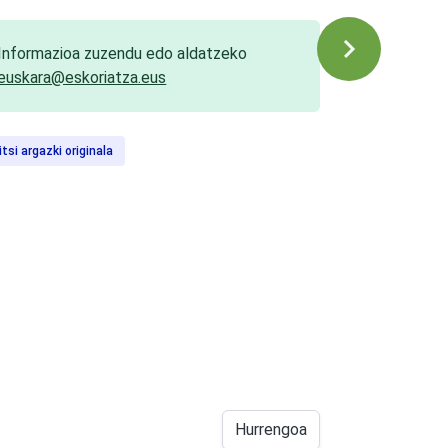
Informazioa zuzendu edo aldatzeko
euskara@eskoriatza.eus
itsi argazki originala
Hurrengoa