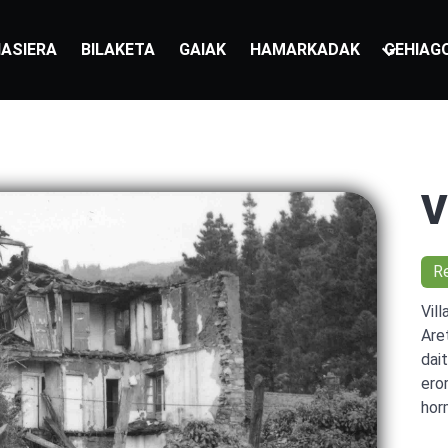
ASIERA
BILAKETA
GAIAK
HAMARKADAK
GEHIAG
V
R
Vil
Are
dai
ero
hor