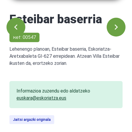
Esteibar baserria
Ref: 00547
Lehenengo planoan, Esteibar baserria, Eskoriatza-
Aretxabaleta GI-627 errepidean. Atzean Villa Esteibar
ikusten da, erortzeko zorian.
Informazioa zuzendu edo aldatzeko
euskara@eskoriatza.eus
Jaitsi argazki originala