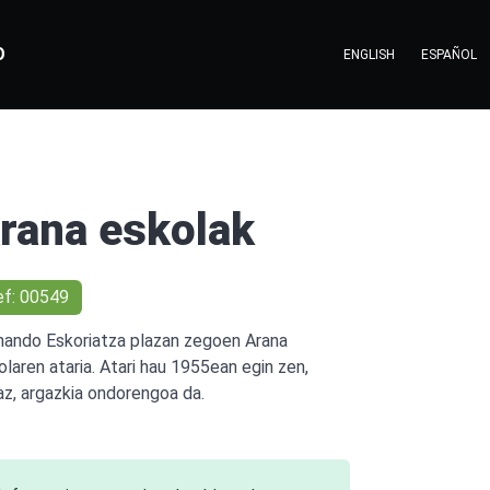
O
ENGLISH
ESPAÑOL
rana eskolak
ef: 00549
nando Eskoriatza plazan zegoen Arana
olaren ataria. Atari hau 1955ean egin zen,
az, argazkia ondorengoa da.