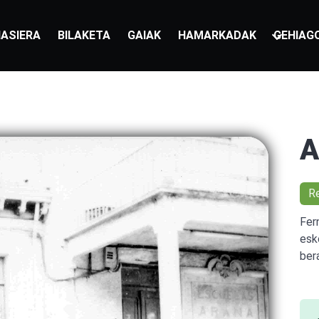
ASIERA
BILAKETA
GAIAK
HAMARKADAK
GEHIAG
A
R
Fer
esk
ber