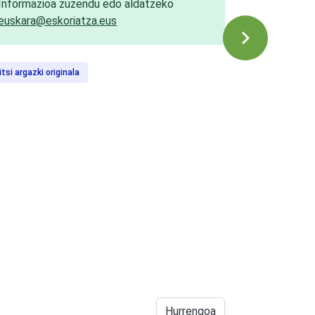
Informazioa zuzendu edo aldatzeko
euskara@eskoriatza.eus
itsi argazki originala
Hurrengoa