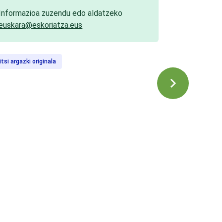
Informazioa zuzendu edo aldatzeko
euskara@eskoriatza.eus
itsi argazki originala