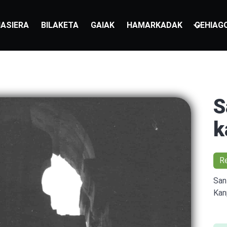
ASIERA
BILAKETA
GAIAK
HAMARKADAK
GEHIAG
S
k
R
San
Kan