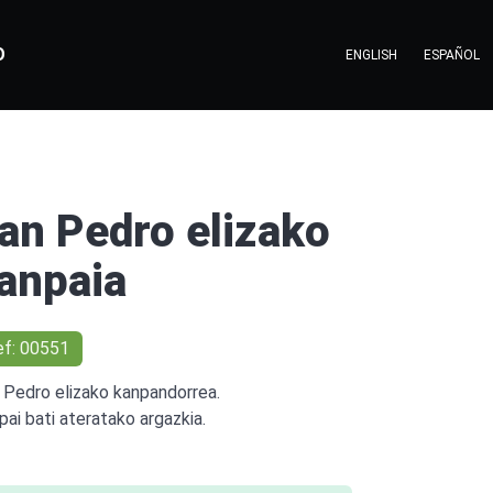
O
ENGLISH
ESPAÑOL
an Pedro elizako
anpaia
ef: 00551
 Pedro elizako kanpandorrea.
pai bati ateratako argazkia.