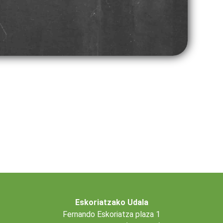
Eskoriatzako Udala
Fernando Eskoriatza plaza 1