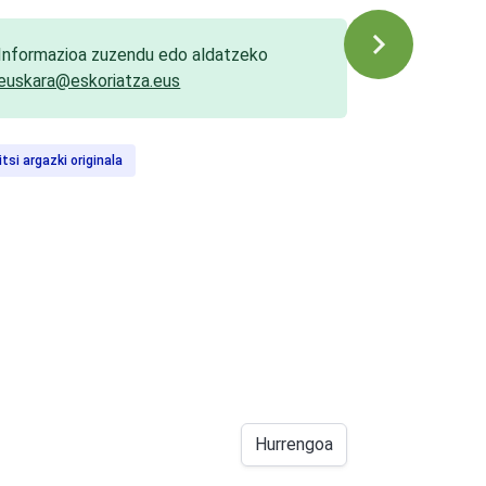
Informazioa zuzendu edo aldatzeko
euskara@eskoriatza.eus
itsi argazki originala
Hurrengoa