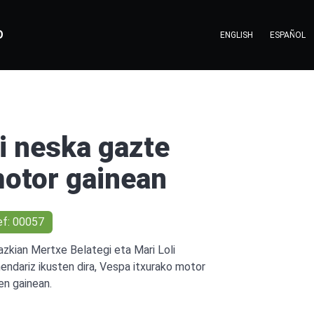
O
ENGLISH
ESPAÑOL
i neska gazte
otor gainean
ef: 00057
azkian Mertxe Belategi eta Mari Loli
endariz ikusten dira, Vespa itxurako motor
en gainean.