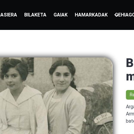
ASIERA
BILAKETA
GAIAK
HAMARKADAK
GEHIAG
B
m
R
Arg
Arm
bat