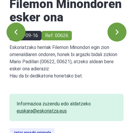
Filemon Minondoren
esker ona
1968-09-16
Ref: 00626
Eskoriatzako herriak Filemon Minondori egin zion
omenaldiaren ondoren, honek bi argazki bidali zizkion
Mario Padillari (00622, 00621), atzeko aldean bere
esker ona adieraziz.
Hau da bi dedikatoria horietako bat.
Informazioa zuzendu edo aldatzeko
euskara@eskoriatza.eus
Jaitsi argazki originala