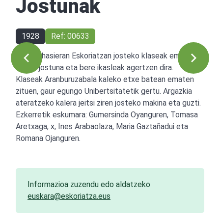
Jostunak
1928
Ref: 00633
Mende hasieran Eskoriatzan josteko klaseak ematen
zituen jostuna eta bere ikasleak agertzen dira.
Klaseak Aranburuzabala kaleko etxe batean ematen
zituen, gaur egungo Unibertsitatetik gertu. Argazkia
ateratzeko kalera jeitsi ziren josteko makina eta guzti.
Ezkerretik eskumara: Gumersinda Oyanguren, Tomasa
Aretxaga, x, Ines Arabaolaza, Maria Gaztañadui eta
Romana Ojanguren.
Informazioa zuzendu edo aldatzeko
euskara@eskoriatza.eus