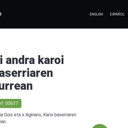
O
ENGLISH
ESPAÑOL
i andra karoi
aserriaren
urrean
ef: 00637
ia Goiz eta x Agiriano, Karoi baserriaren
ian.