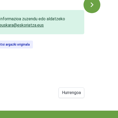
Informazioa zuzendu edo aldatzeko
euskara@eskoriatza.eus
itsi argazki originala
Hurrengoa