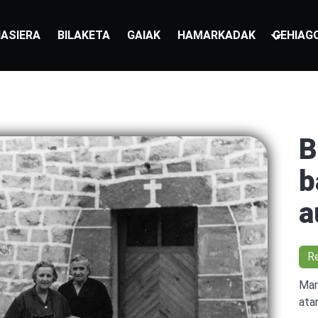
ASIERA
BILAKETA
GAIAK
HAMARKADAK
GEHIAG
B
b
a
R
Mar
atar