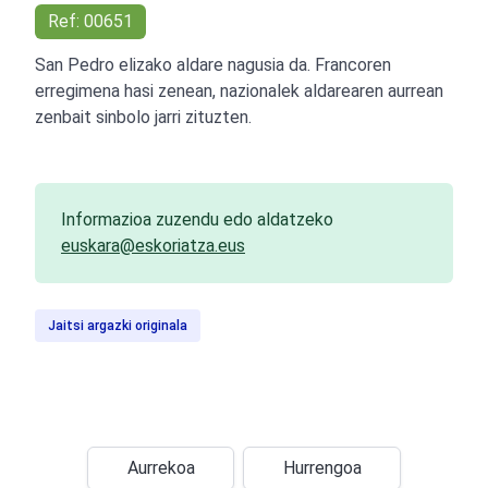
Ref: 00651
San Pedro elizako aldare nagusia da. Francoren
erregimena hasi zenean, nazionalek aldarearen aurrean
zenbait sinbolo jarri zituzten.
Informazioa zuzendu edo aldatzeko
euskara@eskoriatza.eus
Jaitsi argazki originala
Aurrekoa
Hurrengoa