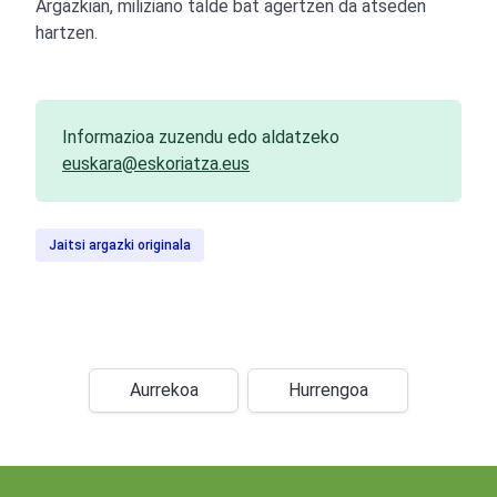
Argazkian, miliziano talde bat agertzen da atseden
hartzen.
Informazioa zuzendu edo aldatzeko
euskara@eskoriatza.eus
Jaitsi argazki originala
Aurrekoa
Hurrengoa