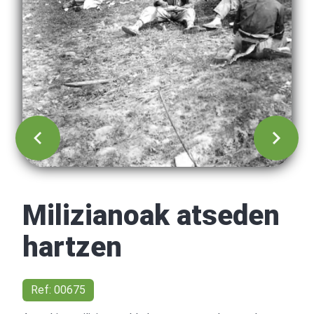
Milizianoak atseden
hartzen
Ref: 00675