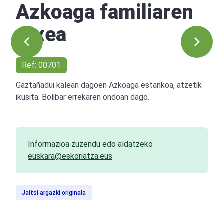
Azkoaga familiaren
etxea
Ref: 00701
Gaztañadui kalean dagoen Azkoaga estankoa, atzetik
ikusita. Bolibar errekaren ondoan dago.
Informazioa zuzendu edo aldatzeko
euskara@eskoriatza.eus
Jaitsi argazki originala