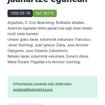
1950-05-18
Ref: 00712
Argazkian, D. Cruz Abarrategi, Bolibarko abadea,
Asentsio egunean lehen jaunartzea egin duen neska-
mutil talde batekin.
Umeen goiko ilaran, ezkerretik eskumara: Francisco
Javier Iñurritegi, Juan Ignacio Zubia, Jose Antonio
Ojanguren, Jose Eduardo Zubizarreta.
Beheko ilaran, ezkerretik eskumara: Donato Alava,
Maria Rosario Pagaldai eta Antonio Izurritegi.
Informazioa zuzendu edo aldatzeko
euskara@eskoriatza.eus