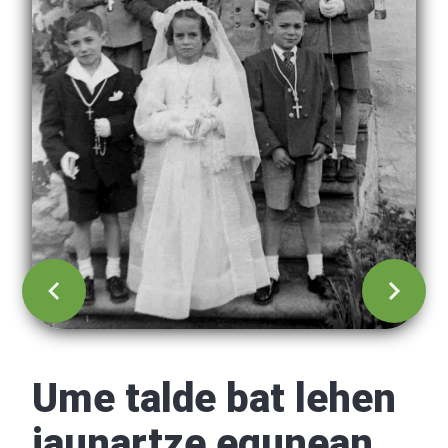
Ume talde bat lehen
jaunartze egunean