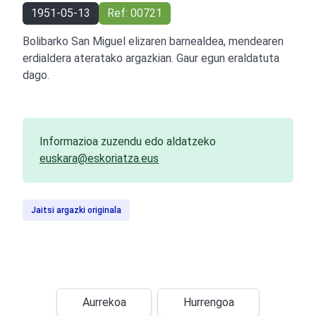
1951-05-13
Ref: 00721
Bolibarko San Miguel elizaren barnealdea, mendearen
erdialdera ateratako argazkian. Gaur egun eraldatuta
dago.
Informazioa zuzendu edo aldatzeko
euskara@eskoriatza.eus
Jaitsi argazki originala
Aurrekoa
Hurrengoa