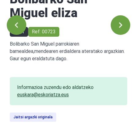
Miguel eliza
1951
Ref: 00723
Bolibarko San Miguel parrokiaren
barnealdea,mendearen erdialdera ateratako argazkian.
Gaur egun eraldatuta dago.
Informazioa zuzendu edo aldatzeko
euskara@eskoriatza.eus
Jaitsi argazki originala