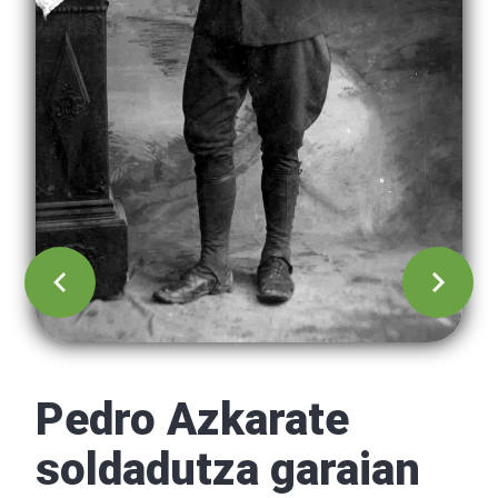
Pedro Azkarate
soldadutza garaian