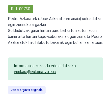
Ref: 00730
Pedro Azkaratek (Jose Azkarateren anaia) soldadutza
egin zueneko argazkia.
Soldadutzak garai hartan pare bat urte irauten zuen,
baina urte hartan kupo-soberakina egon zen eta Pedro
Azakaratek hiru hilabete bakarrik egin behar izan zituen.
Informazioa zuzendu edo aldatzeko
euskara@eskoriatza.eus
Jaitsi argazki originala