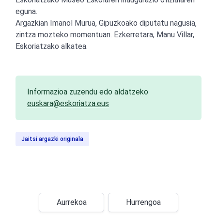
eguna.
Argazkian Imanol Murua, Gipuzkoako diputatu nagusia,
zintza mozteko momentuan. Ezkerretara, Manu Villar,
Eskoriatzako alkatea.
Informazioa zuzendu edo aldatzeko
euskara@eskoriatza.eus
Jaitsi argazki originala
Aurrekoa
Hurrengoa