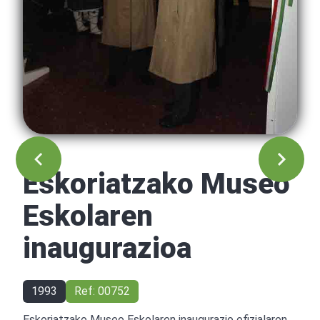
Eskoriatzako Museo
Eskolaren
inaugurazioa
1993
Ref: 00752
Eskoriatzako Museo Eskolaren inaugurazio ofizialaren