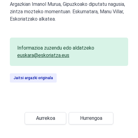
Argazkian Imanol Murua, Gipuzkoako diputatu nagusia,
zintza mozteko momentuan. Eskumatara, Manu Villar,
Eskoriatzako alkatea.
Informazioa zuzendu edo aldatzeko
euskara@eskoriatza.eus
Jaitsi argazki originala
Aurrekoa
Hurrengoa