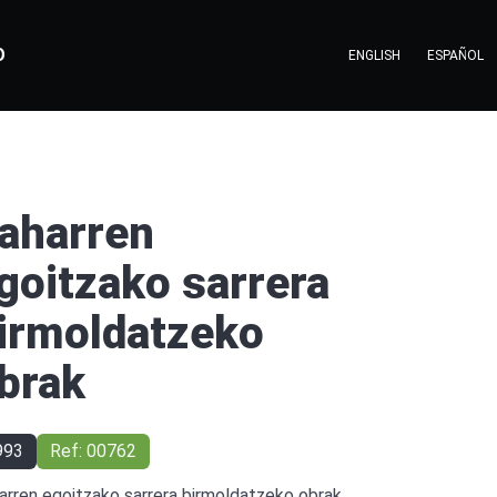
O
ENGLISH
ESPAÑOL
aharren
goitzako sarrera
irmoldatzeko
brak
993
Ref: 00762
arren egoitzako sarrera birmoldatzeko obrak,