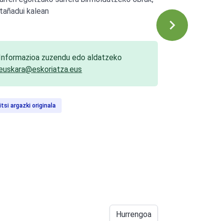
tañadui kalean
Informazioa zuzendu edo aldatzeko
euskara@eskoriatza.eus
itsi argazki originala
Hurrengoa