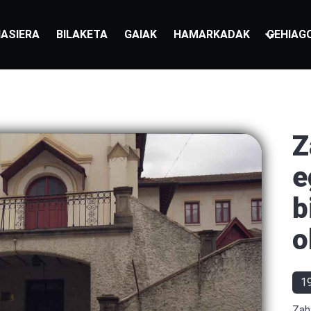
ASIERA
BILAKETA
GAIAK
HAMARKADAK
GEHIAG
Z
e
b
o
1
Zah