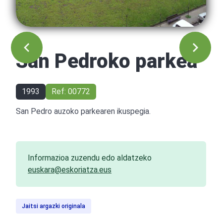
San Pedroko parkea
1993
Ref: 00772
San Pedro auzoko parkearen ikuspegia.
Informazioa zuzendu edo aldatzeko
euskara@eskoriatza.eus
Jaitsi argazki originala