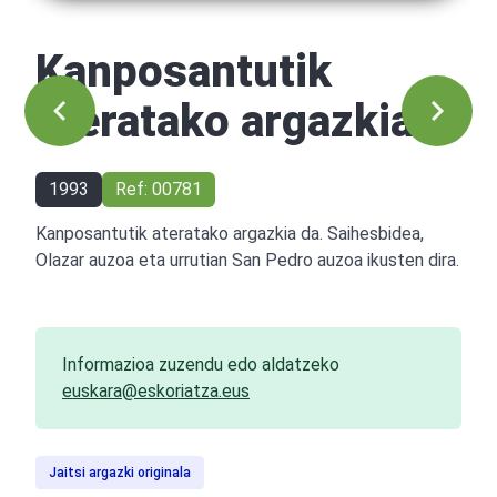
Kanposantutik
ateratako argazkia
1993
Ref: 00781
Kanposantutik ateratako argazkia da. Saihesbidea,
Olazar auzoa eta urrutian San Pedro auzoa ikusten dira.
Informazioa zuzendu edo aldatzeko
euskara@eskoriatza.eus
Jaitsi argazki originala