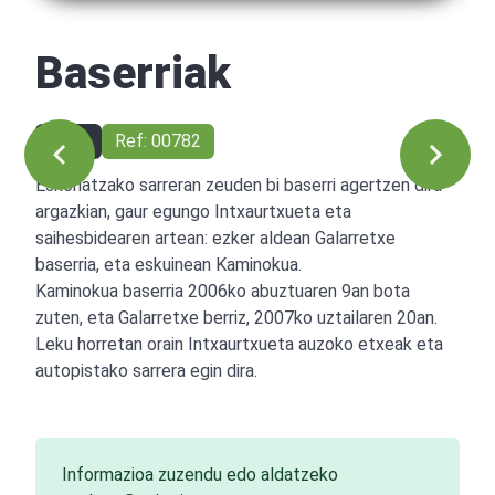
Baserriak
1993
Ref: 00782
Eskoriatzako sarreran zeuden bi baserri agertzen dira
argazkian, gaur egungo Intxaurtxueta eta
saihesbidearen artean: ezker aldean Galarretxe
baserria, eta eskuinean Kaminokua.
Kaminokua baserria 2006ko abuztuaren 9an bota
zuten, eta Galarretxe berriz, 2007ko uztailaren 20an.
Leku horretan orain Intxaurtxueta auzoko etxeak eta
autopistako sarrera egin dira.
Informazioa zuzendu edo aldatzeko