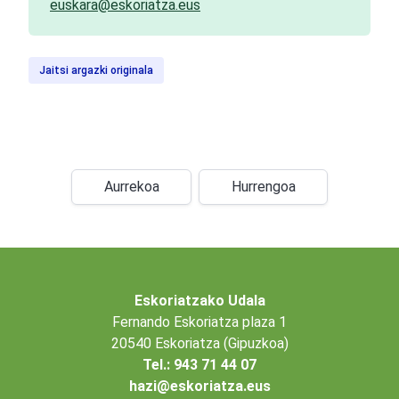
euskara@eskoriatza.eus
Jaitsi argazki originala
Aurrekoa
Hurrengoa
Eskoriatzako Udala
Fernando Eskoriatza plaza 1
20540 Eskoriatza (Gipuzkoa)
Tel.: 943 71 44 07
hazi@eskoriatza.eus