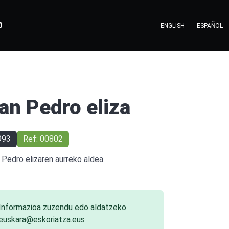
O
ENGLISH
ESPAÑOL
an Pedro eliza
993
Ref: 00802
 Pedro elizaren aurreko aldea.
Informazioa zuzendu edo aldatzeko
euskara@eskoriatza.eus