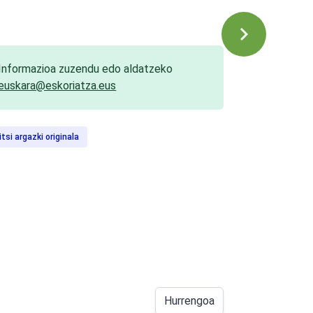
Informazioa zuzendu edo aldatzeko
euskara@eskoriatza.eus
itsi argazki originala
Hurrengoa