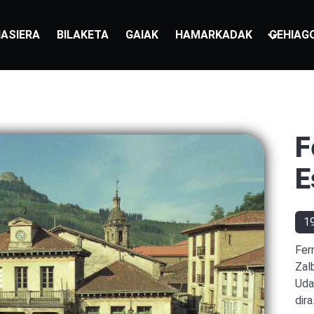
ASIERA
BILAKETA
GAIAK
HAMARKADAK
GEHIAG
F
E
1
Fer
Zal
Uda
dira