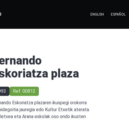
O
ENGLISH
ESPAÑOL
ernando
skoriatza plaza
993
Ref: 00812
nando Eskoriatza plazaren ikuspegi orokorra
bidegoitia jauregia edo Kultur Etxetik aterata.
letxea eta Arana eskolak oso ondo ikusten
.