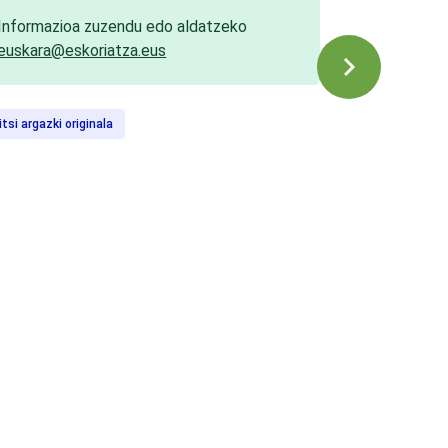
Informazioa zuzendu edo aldatzeko
euskara@eskoriatza.eus
itsi argazki originala