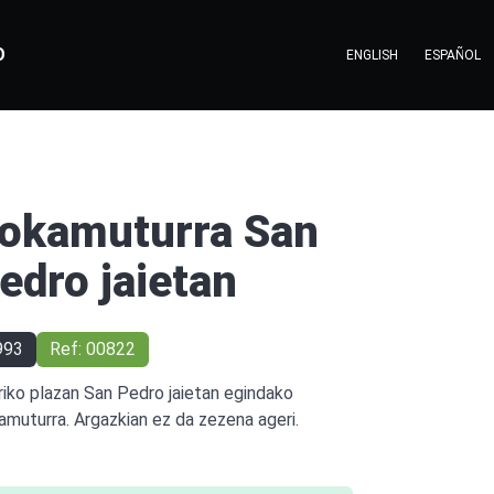
O
ENGLISH
ESPAÑOL
okamuturra San
edro jaietan
993
Ref: 00822
riko plazan San Pedro jaietan egindako
amuturra. Argazkian ez da zezena ageri.