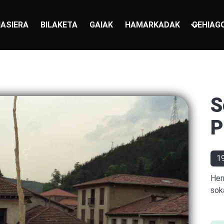
ASIERA
BILAKETA
GAIAK
HAMARKADAK
GEHIAG
S
P
1
Her
sok