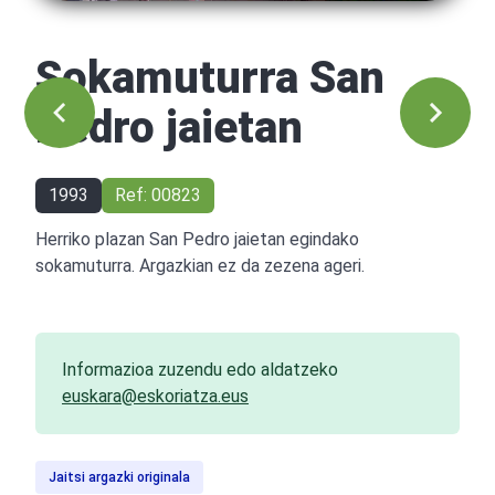
Sokamuturra San
Pedro jaietan
1993
Ref: 00823
Herriko plazan San Pedro jaietan egindako
sokamuturra. Argazkian ez da zezena ageri.
Informazioa zuzendu edo aldatzeko
euskara@eskoriatza.eus
Jaitsi argazki originala