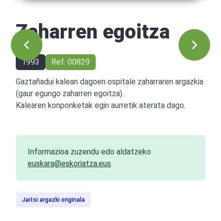
Zaharren egoitza
1993
Ref: 00829
Gaztañadui kalean dagoen ospitale zaharraren argazkia
(gaur egungo zaharren egoitza).
Kalearen konponketak egin aurretik aterata dago.
Informazioa zuzendu edo aldatzeko
euskara@eskoriatza.eus
Jaitsi argazki originala