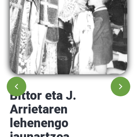
Bittor eta J.
Arrietaren
lehenengo
jaunartzea