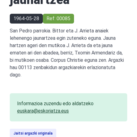
1964-05-28
Ref: 00085
San Pedro parrokia. Bittor eta J. Arrieta anaiek
lehenengo jaunartzea egin zuteneko eguna. Jauna
hartzen ageri den mutikoa J. Arrieta da eta jauna
ematen ari den abadea, berriz, Txomin Armendariz da,
bi mutikoen osaba. Corpus Christie eguna zen. Argazki
hau 00113 zenbakidun argazkiarekin erlazionatuta
dago.
Informazioa zuzendu edo aldatzeko
euskara@eskoriatza.eus
Jaitsi argazki originala