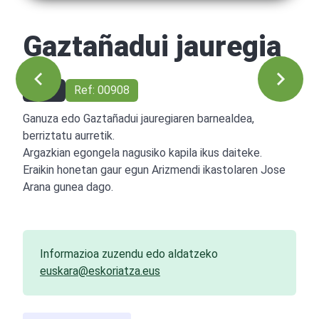
Gaztañadui jauregia
1993
Ref: 00908
Ganuza edo Gaztañadui jauregiaren barnealdea,
berriztatu aurretik.
Argazkian egongela nagusiko kapila ikus daiteke.
Eraikin honetan gaur egun Arizmendi ikastolaren Jose
Arana gunea dago.
Informazioa zuzendu edo aldatzeko
euskara@eskoriatza.eus