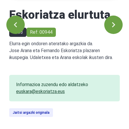
Eskoriatza elurtuta
1993
Ref: 00944
Elurra egin ondoren ateratako argazkia da.
Jose Arana eta Fernando Eskoriatza plazaren
ikuspegia. Udaletxea eta Arana eskolak ikusten dira.
Informazioa zuzendu edo aldatzeko
euskara@eskoriatza.eus
Jaitsi argazki originala