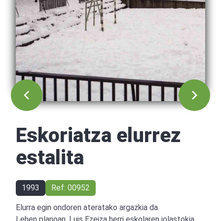
Eskoriatza elurrez
estalita
1993
Ref: 00952
Elurra egin ondoren ateratako argazkia da.
Lehen planoan, Luis Ezeiza herri eskolaren jolastokia,