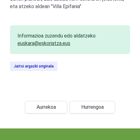
eta atzeko aldean "Villa Epifania".
Informazioa zuzendu edo aldatzeko
euskara@eskoriatza.eus
Jaitsi argazki originala
Aurrekoa
Hurrengoa