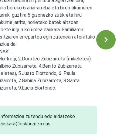
azkian bederatzi pertsona agertzen dira,
ilia bereko 6 anai-arreba eta bi emakumeren
arrak, guztira 5 gizonezko zutik eta hiru
kume jarrita, horietako batek altzoan
ebete inguruko umea daukala. Familiaren
entziaren errepartoa egin zutenean ateratako
azkia da.
NAK:
elix Iregi, 2.Doroteo Zubizarreta (mikeletea),
albino Zubizarreta, 4.Benito Zubizarreta
keletea), 5.Justo Elortondo, 6. Paula
izarreta, 7.Gabina Zubizarreta, 8.Santa
izarreta, 9.Lucia Elortondo.
Informazioa zuzendu edo aldatzeko
euskara@eskoriatza.eus