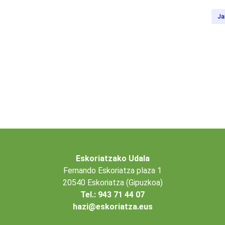
Ja
Eskoriatzako Udala
Fernando Eskoriatza plaza 1
20540 Eskoriatza (Gipuzkoa)
Tel.: 943 71 44 07
hazi@eskoriatza.eus