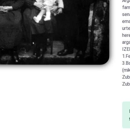
Arg
fam
sen
ema
urt
her
arg
IZE
1.F
3.B
(mi
Zub
Zub