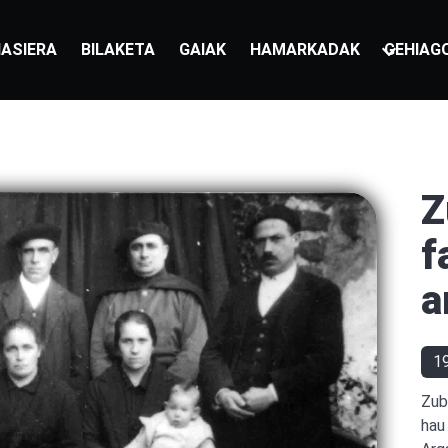
ASIERA
BILAKETA
GAIAK
HAMARKADAK
GEHIAG
Z
f
a
1
Zub
hau