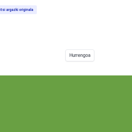
itsi argazki originala
Hurrengoa