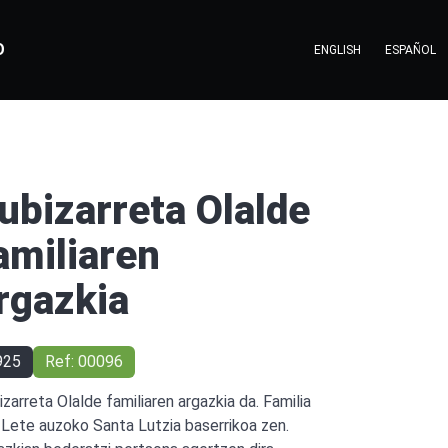
O
ENGLISH
ESPAÑOL
ubizarreta Olalde
amiliaren
rgazkia
925
Ref: 00096
izarreta Olalde familiaren argazkia da. Familia
 Lete auzoko Santa Lutzia baserrikoa zen.