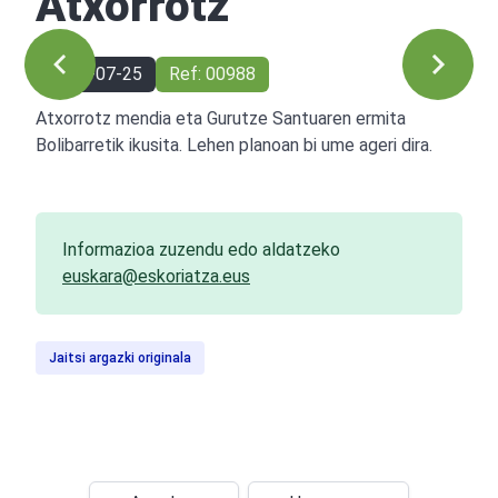
Atxorrotz
1947-07-25
Ref: 00988
Atxorrotz mendia eta Gurutze Santuaren ermita
Bolibarretik ikusita. Lehen planoan bi ume ageri dira.
Informazioa zuzendu edo aldatzeko
euskara@eskoriatza.eus
Jaitsi argazki originala