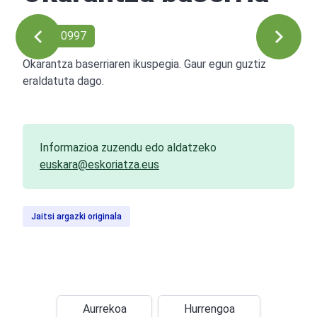
Ref: 00997
Okarantza baserriaren ikuspegia. Gaur egun guztiz
eraldatuta dago.
Informazioa zuzendu edo aldatzeko
euskara@eskoriatza.eus
Jaitsi argazki originala
Aurrekoa
Hurrengoa