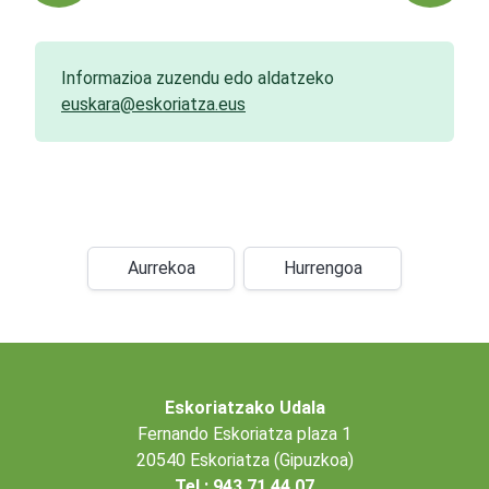
Informazioa zuzendu edo aldatzeko
euskara@eskoriatza.eus
Aurrekoa
Hurrengoa
Eskoriatzako Udala
Fernando Eskoriatza plaza 1
20540 Eskoriatza (Gipuzkoa)
Tel.: 943 71 44 07