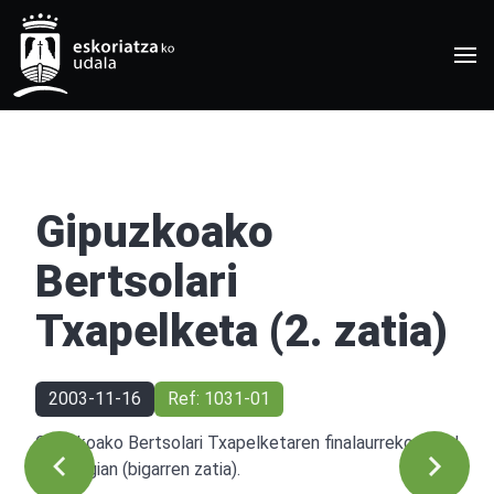
Gipuzkoako
Bertsolari
Txapelketa (2. zatia)
2003-11-16
Ref: 1031-01
Gipuzkoako Bertsolari Txapelketaren finalaurrekoa udal
kiroldegian (bigarren zatia).