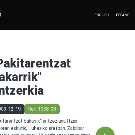
O
ENGLISH
ESPAÑOL
Pakitarentzat
akarrik"
ntzerkia
003-12-19
Ref: 1038-08
kitarentzat bakarrik" antzezlana Itziar
ñoren eskutik, Huheziko aretoan. Zaldibar