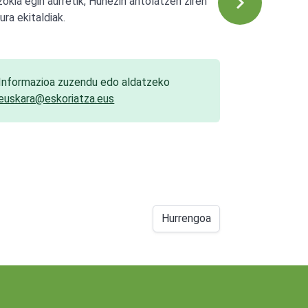
zokia egin aurretik, Huhezin antolatzen ziren
ura ekitaldiak.
Informazioa zuzendu edo aldatzeko
euskara@eskoriatza.eus
Hurrengoa