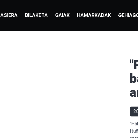
ASIERA
BILAKETA
GAIAK
HAMARKADAK
GEHIAG
"
b
a
2
"Pa
Itu