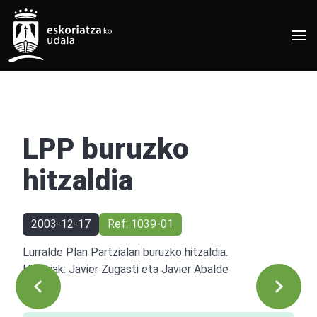
LPP buruzko
hitzaldia
2003-12-17
Ref: 1039-01
Lurralde Plan Partzialari buruzko hitzaldia.
Hizlariak: Javier Zugasti eta Javier Abalde