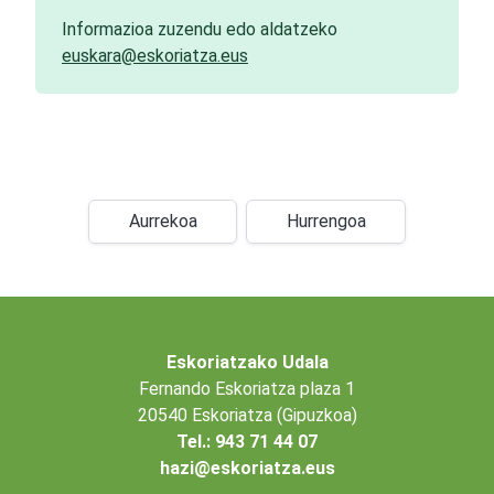
Informazioa zuzendu edo aldatzeko
euskara@eskoriatza.eus
Aurrekoa
Hurrengoa
Eskoriatzako Udala
Fernando Eskoriatza plaza 1
20540 Eskoriatza (Gipuzkoa)
Tel.: 943 71 44 07
hazi@eskoriatza.eus