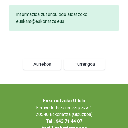
Informazioa zuzendu edo aldatzeko
euskara@eskoriatza.eus
Aurrekoa
Hurrengoa
Eskoriatzako Udala
Fernando Eskoriatza plaza 1
20540 Eskoriatza (Gipuzkoa)
Tel.: 943 71 44 07