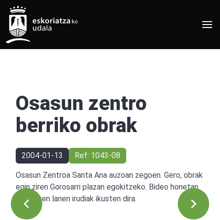
Osasun zentro
berriko obrak
2004-01-13
Ref: 1043-08
Osasun Zentroa Santa Ana auzoan zegoen. Gero, obrak
egin ziren Gorosarri plazan egokitzeko. Bideo honetan
egokitzen lanen irudiak ikusten dira.