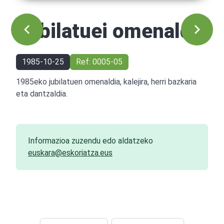
Jubilatuei omenaldia
1985-10-25
Ref: 0005-05
1985eko jubilatuen omenaldia, kalejira, herri bazkaria
eta dantzaldia.
Informazioa zuzendu edo aldatzeko
euskara@eskoriatza.eus