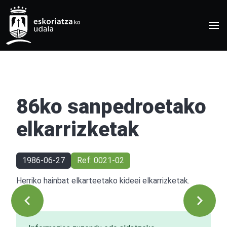
86ko sanpedroetako
elkarrizketak
1986-06-27
Ref: 0021-02
Herriko hainbat elkarteetako kideei elkarrizketak.