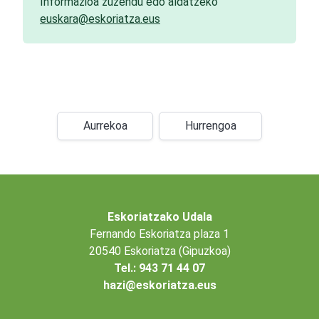
Informazioa zuzendu edo aldatzeko
euskara@eskoriatza.eus
Aurrekoa
Hurrengoa
Eskoriatzako Udala
Fernando Eskoriatza plaza 1
20540 Eskoriatza (Gipuzkoa)
Tel.: 943 71 44 07
hazi@eskoriatza.eus