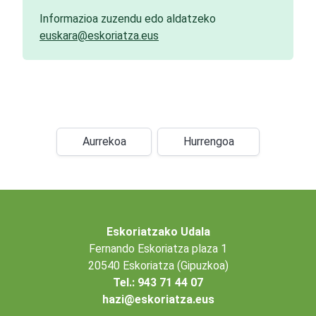
Informazioa zuzendu edo aldatzeko
euskara@eskoriatza.eus
Aurrekoa
Hurrengoa
Eskoriatzako Udala
Fernando Eskoriatza plaza 1
20540 Eskoriatza (Gipuzkoa)
Tel.: 943 71 44 07
hazi@eskoriatza.eus