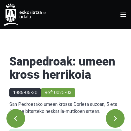
Sanpedroak: umeen
kross herrikoia
1986-06-30
Ref: 0025-03
San Pedroetako umeen krossa Dorleta auzoan, 5 eta
13 urte bitarteko neskatila-mutikoen artean.